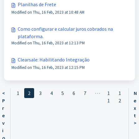
Planilhas de Frete
Modified on Thu, 16 Feb, 2023 at 10:48 AM
Como configurar e calcular juros cobrados na
plataforma.
Modified on Thu, 16 Feb, 2023 at 12:13 PM
Clearsale: Habilitando Integração
Modified on Thu, 16 Feb, 2023 at 12:15 PM
…
<
1
2
3
4
5
6
7
1
1
N
P
1
2
e
r
x
e
t
v
>
i
o